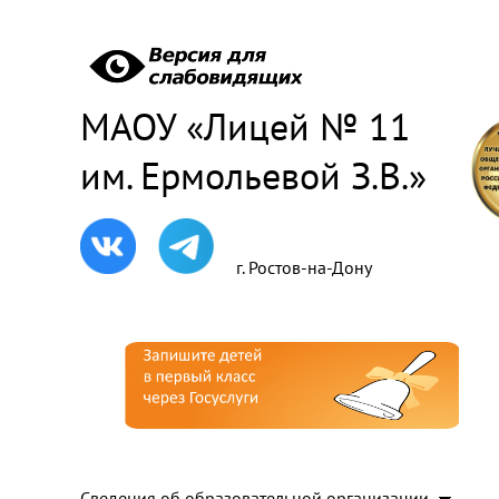
МАОУ «Лицей № 11
им. Ермольевой З.В.»
г. Ростов-на-Дону
Сведения об образовательной организации