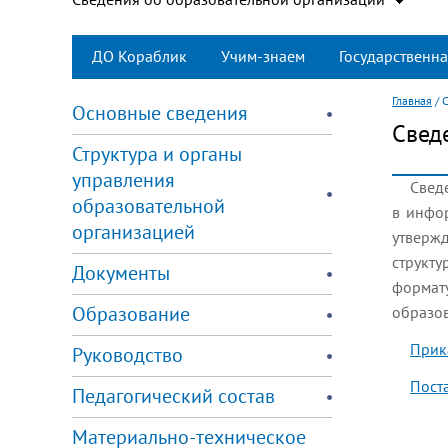
ДО Кораблик
Учим-знаем
Государственна
Главная
/
С
Основные сведения
Свед
Структура и органы
управления
Свед
образовательной
в инфо
организацией
утверж
структу
Документы
формат
Образование
образов
Прик
Руководство
Пост
Педагогический состав
Материально-техническое