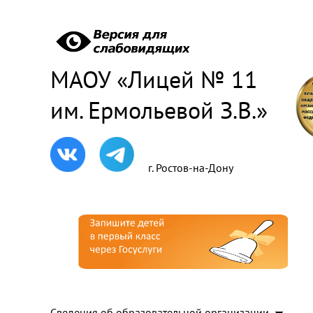
МАОУ «Лицей № 11
им. Ермольевой З.В.»
г. Ростов-на-Дону
Сведения об образовательной организации