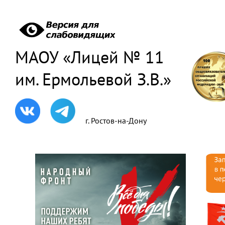
МАОУ «Лицей № 11
им. Ермольевой З.В.»
г. Ростов-на-Дону