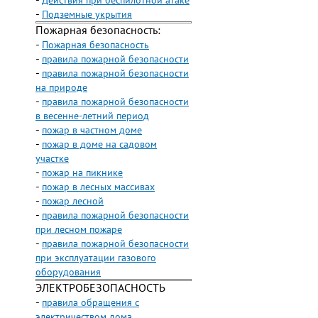
-
Действия при беспилотной атаке
-
Подземные укрытия
Пожарная безопасность:
-
Пожарная безопасность
-
правила пожарной безопасности
-
правила пожарной безопасности
на природе
-
правила пожарной безопасности
в весенне-летний период
-
пожар в частном доме
-
пожар в доме на садовом
участке
-
пожар на пикнике
-
пожар в лесных массивах
-
пожар лесной
-
правила пожарной безопасности
при лесном пожаре
-
правила пожарной безопасности
при эксплуатации газового
оборудования
ЭЛЕКТРОБЕЗОПАСНОСТЬ
-
правила обращения с
электричеством дома