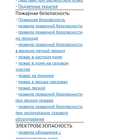
-
Действия при беспилотной атаке
-
Подземные укрытия
Пожарная безопасность:
-
Пожарная безопасность
-
правила пожарной безопасности
-
правила пожарной безопасности
на природе
-
правила пожарной безопасности
в весенне-летний период
-
пожар в частном доме
-
пожар в доме на садовом
участке
-
пожар на пикнике
-
пожар в лесных массивах
-
пожар лесной
-
правила пожарной безопасности
при лесном пожаре
-
правила пожарной безопасности
при эксплуатации газового
оборудования
ЭЛЕКТРОБЕЗОПАСНОСТЬ
-
правила обращения с
электричеством дома