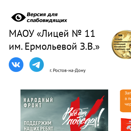
МАОУ «Лицей № 11
им. Ермольевой З.В.»
г. Ростов-на-Дону