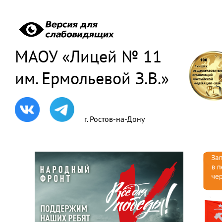
МАОУ «Лицей № 11
им. Ермольевой З.В.»
г. Ростов-на-Дону