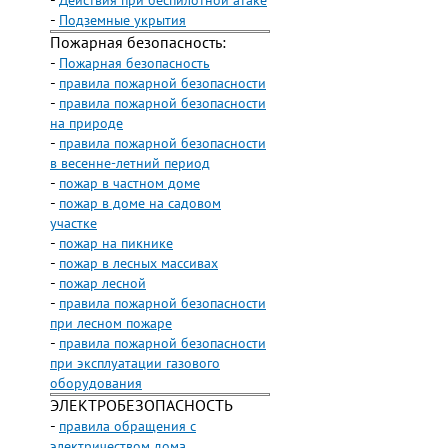
-
Действия при беспилотной атаке
-
Подземные укрытия
Пожарная безопасность:
-
Пожарная безопасность
-
правила пожарной безопасности
-
правила пожарной безопасности
на природе
-
правила пожарной безопасности
в весенне-летний период
-
пожар в частном доме
-
пожар в доме на садовом
участке
-
пожар на пикнике
-
пожар в лесных массивах
-
пожар лесной
-
правила пожарной безопасности
при лесном пожаре
-
правила пожарной безопасности
при эксплуатации газового
оборудования
ЭЛЕКТРОБЕЗОПАСНОСТЬ
-
правила обращения с
электричеством дома