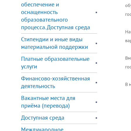
обеспечение и
об
оснащенность
го
образовательного
⠀
процесса. Доступная среда
На
Стипендии и иные виды
ва
материальной поддержки
⠀
Платные образовательные
Вм
услуги
го
⠀
Финансово-хозяйственная
В 
деятельность
Вакантные места для
приёма (перевода)
Доступная среда
Международное