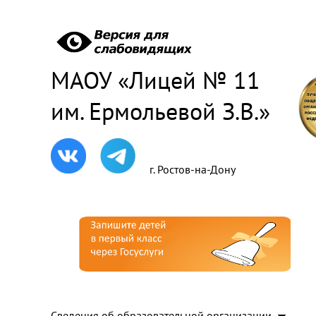
МАОУ «Лицей № 11
им. Ермольевой З.В.»
г. Ростов-на-Дону
Сведения об образовательной организации