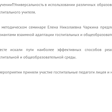
учении❗Универсальность в использовании различных образова
спитального учителя.
 методическом семинаре Елена Николаевна Чаркина предло
риантами взаимной адаптации госпитальных и общеобразоват
есте искали пути наиболее эффективных способов реал
спитальной и общеобразовательной среды.
мероприятии приняли участие госпитальные педагоги лицея и 