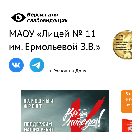
МАОУ «Лицей № 11
им. Ермольевой З.В.»
г. Ростов-на-Дону