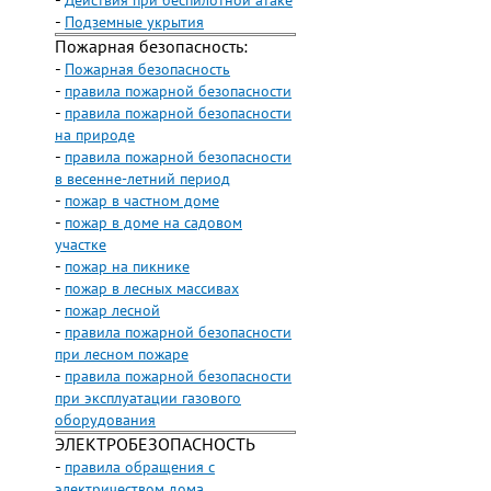
-
Действия при беспилотной атаке
-
Подземные укрытия
Пожарная безопасность:
-
Пожарная безопасность
-
правила пожарной безопасности
-
правила пожарной безопасности
на природе
-
правила пожарной безопасности
в весенне-летний период
-
пожар в частном доме
-
пожар в доме на садовом
участке
-
пожар на пикнике
-
пожар в лесных массивах
-
пожар лесной
-
правила пожарной безопасности
при лесном пожаре
-
правила пожарной безопасности
при эксплуатации газового
оборудования
ЭЛЕКТРОБЕЗОПАСНОСТЬ
-
правила обращения с
электричеством дома