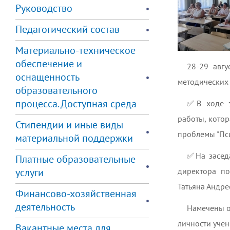
Руководство
Педагогический состав
Материально-техническое
обеспечение и
28-29 авгу
оснащенность
методических
образовательного
процесса. Доступная среда
✅️В ходе 
работы, кото
Стипендии и иные виды
проблемы "Пси
материальной поддержки
✅️На засед
Платные образовательные
услуги
директора по
Татьяна Андре
Финансово-хозяйственная
деятельность
Намечены о
личности учен
Вакантные места для