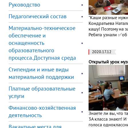
Руководство
Педагогический состав
"Каши разные нужны
Кондратьева Наталь
Материально-техническое
кашу! Поэтому на з
обеспечение и
Ребята узнали ✅о
оснащенность
образовательного
2020.17.12
процесса. Доступная среда
Открытый урок му
Стипендии и иные виды
материальной поддержки
Платные образовательные
услуги
Финансово-хозяйственная
Знаете ли вы, что т
деятельность
3А класса знают! И
голоса одноклассн
Вакантные места для