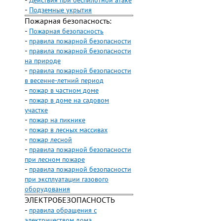
-
Действия при беспилотной атаке
-
Подземные укрытия
Пожарная безопасность:
-
Пожарная безопасность
-
правила пожарной безопасности
-
правила пожарной безопасности
на природе
-
правила пожарной безопасности
в весенне-летний период
-
пожар в частном доме
-
пожар в доме на садовом
участке
-
пожар на пикнике
-
пожар в лесных массивах
-
пожар лесной
-
правила пожарной безопасности
при лесном пожаре
-
правила пожарной безопасности
при эксплуатации газового
оборудования
ЭЛЕКТРОБЕЗОПАСНОСТЬ
-
правила обращения с
электричеством дома