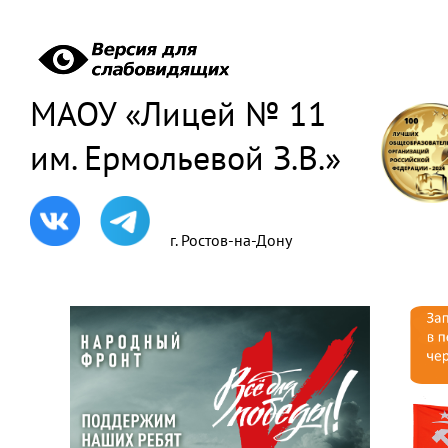
МАОУ «Лицей № 11
им. Ермольевой З.В.»
г. Ростов-на-Дону