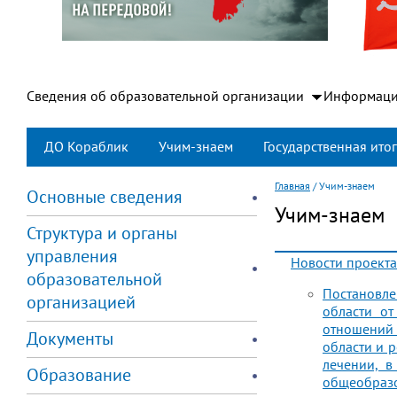
Сведения об образовательной организации
Информаци
ДО Кораблик
Учим-знаем
Государственная итог
Главная
/
Учим-знаем
Основные сведения
Учим-знаем
Структура и органы
управления
Новости проекта
образовательной
Постановл
организацией
области о
отношений 
Документы
области и 
лечении, в
Образование
общеобразо