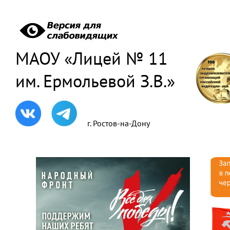
МАОУ «Лицей № 11
им. Ермольевой З.В.»
г. Ростов-на-Дону