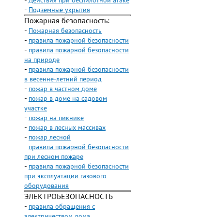
-
Действия при беспилотной атаке
-
Подземные укрытия
Пожарная безопасность:
-
Пожарная безопасность
-
правила пожарной безопасности
-
правила пожарной безопасности
на природе
-
правила пожарной безопасности
в весенне-летний период
-
пожар в частном доме
-
пожар в доме на садовом
участке
-
пожар на пикнике
-
пожар в лесных массивах
-
пожар лесной
-
правила пожарной безопасности
при лесном пожаре
-
правила пожарной безопасности
при эксплуатации газового
оборудования
ЭЛЕКТРОБЕЗОПАСНОСТЬ
-
правила обращения с
электричеством дома