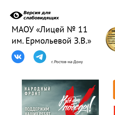
МАОУ «Лицей № 11
им. Ермольевой З.В.»
г. Ростов-на-Дону