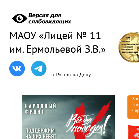
МАОУ «Лицей № 11
им. Ермольевой З.В.»
г. Ростов-на-Дону