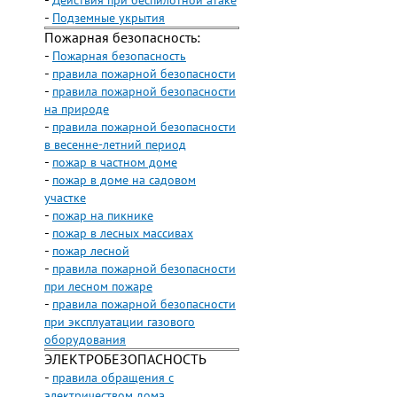
-
Действия при беспилотной атаке
-
Подземные укрытия
Пожарная безопасность:
-
Пожарная безопасность
-
правила пожарной безопасности
-
правила пожарной безопасности
на природе
-
правила пожарной безопасности
в весенне-летний период
-
пожар в частном доме
-
пожар в доме на садовом
участке
-
пожар на пикнике
-
пожар в лесных массивах
-
пожар лесной
-
правила пожарной безопасности
при лесном пожаре
-
правила пожарной безопасности
при эксплуатации газового
оборудования
ЭЛЕКТРОБЕЗОПАСНОСТЬ
-
правила обращения с
электричеством дома