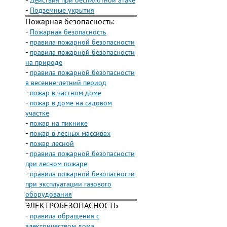
-
Действия при беспилотной атаке
-
Подземные укрытия
Пожарная безопасность:
-
Пожарная безопасность
-
правила пожарной безопасности
-
правила пожарной безопасности
на природе
-
правила пожарной безопасности
в весенне-летний период
-
пожар в частном доме
-
пожар в доме на садовом
участке
-
пожар на пикнике
-
пожар в лесных массивах
-
пожар лесной
-
правила пожарной безопасности
при лесном пожаре
-
правила пожарной безопасности
при эксплуатации газового
оборудования
ЭЛЕКТРОБЕЗОПАСНОСТЬ
-
правила обращения с
электричеством дома