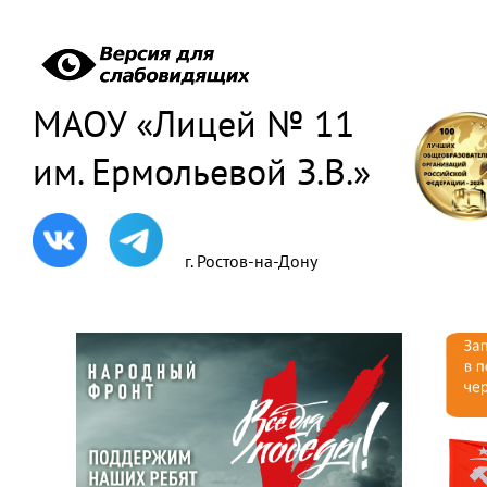
МАОУ «Лицей № 11
им. Ермольевой З.В.»
г. Ростов-на-Дону