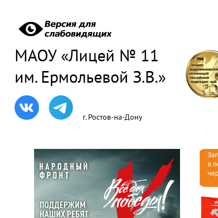
МАОУ «Лицей № 11
им. Ермольевой З.В.»
г. Ростов-на-Дону