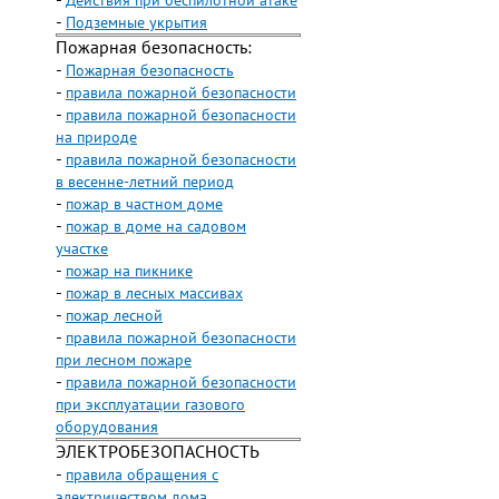
-
Действия при беспилотной атаке
-
Подземные укрытия
Пожарная безопасность:
-
Пожарная безопасность
-
правила пожарной безопасности
-
правила пожарной безопасности
на природе
-
правила пожарной безопасности
в весенне-летний период
-
пожар в частном доме
-
пожар в доме на садовом
участке
-
пожар на пикнике
-
пожар в лесных массивах
-
пожар лесной
-
правила пожарной безопасности
при лесном пожаре
-
правила пожарной безопасности
при эксплуатации газового
оборудования
ЭЛЕКТРОБЕЗОПАСНОСТЬ
-
правила обращения с
электричеством дома