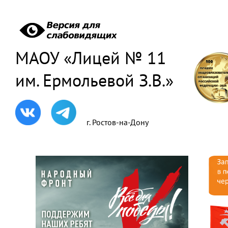
МАОУ «Лицей № 11
им. Ермольевой З.В.»
г. Ростов-на-Дону