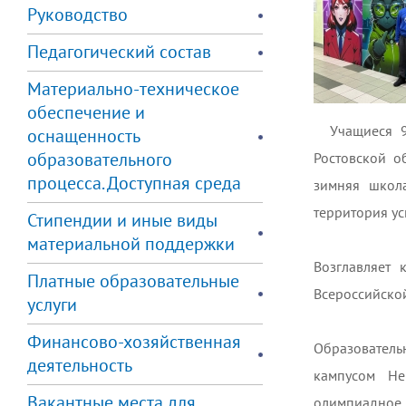
Руководство
Педагогический состав
Материально-техническое
обеспечение и
Учащиеся 9
оснащенность
образовательного
Ростовской о
процесса. Доступная среда
зимняя школ
территория ус
Стипендии и иные виды
материальной поддержки
Возглавляет 
Платные образовательные
Всероссийско
услуги
Финансово-хозяйственная
Образователь
деятельность
кампусом Не
Вакантные места для
олимпиадное 