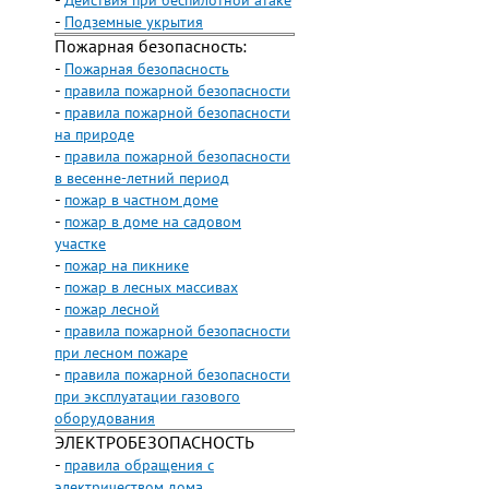
-
Действия при беспилотной атаке
-
Подземные укрытия
Пожарная безопасность:
-
Пожарная безопасность
-
правила пожарной безопасности
-
правила пожарной безопасности
на природе
-
правила пожарной безопасности
в весенне-летний период
-
пожар в частном доме
-
пожар в доме на садовом
участке
-
пожар на пикнике
-
пожар в лесных массивах
-
пожар лесной
-
правила пожарной безопасности
при лесном пожаре
-
правила пожарной безопасности
при эксплуатации газового
оборудования
ЭЛЕКТРОБЕЗОПАСНОСТЬ
-
правила обращения с
электричеством дома