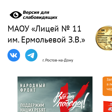
МАОУ «Лицей № 11
им. Ермольевой З.В.»
г. Ростов-на-Дону