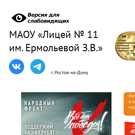
МАОУ «Лицей № 11
им. Ермольевой З.В.»
г. Ростов-на-Дону