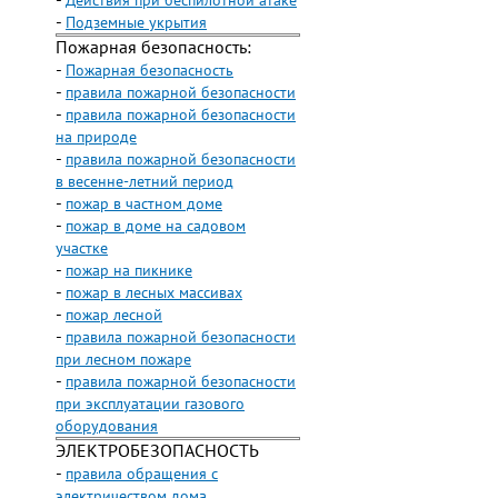
-
Действия при беспилотной атаке
-
Подземные укрытия
Пожарная безопасность:
-
Пожарная безопасность
-
правила пожарной безопасности
-
правила пожарной безопасности
на природе
-
правила пожарной безопасности
в весенне-летний период
-
пожар в частном доме
-
пожар в доме на садовом
участке
-
пожар на пикнике
-
пожар в лесных массивах
-
пожар лесной
-
правила пожарной безопасности
при лесном пожаре
-
правила пожарной безопасности
при эксплуатации газового
оборудования
ЭЛЕКТРОБЕЗОПАСНОСТЬ
-
правила обращения с
электричеством дома