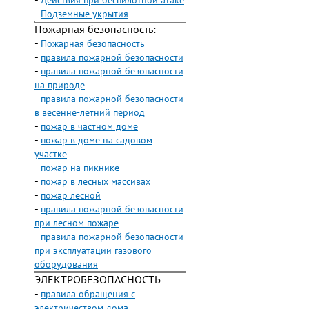
-
Действия при беспилотной атаке
-
Подземные укрытия
Пожарная безопасность:
-
Пожарная безопасность
-
правила пожарной безопасности
-
правила пожарной безопасности
на природе
-
правила пожарной безопасности
в весенне-летний период
-
пожар в частном доме
-
пожар в доме на садовом
участке
-
пожар на пикнике
-
пожар в лесных массивах
-
пожар лесной
-
правила пожарной безопасности
при лесном пожаре
-
правила пожарной безопасности
при эксплуатации газового
оборудования
ЭЛЕКТРОБЕЗОПАСНОСТЬ
-
правила обращения с
электричеством дома