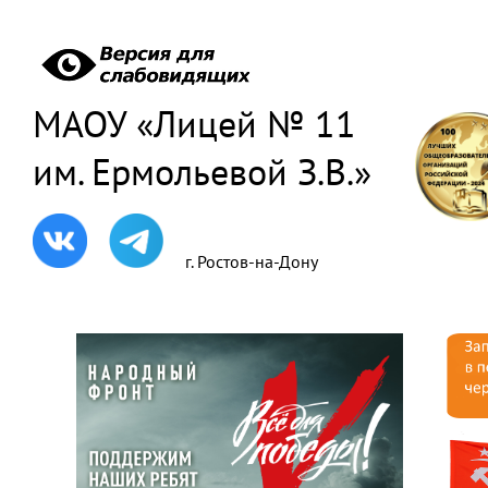
МАОУ «Лицей № 11
им. Ермольевой З.В.»
г. Ростов-на-Дону