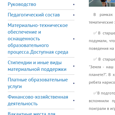
Руководство
Педагогический состав
В рамках 
тематические 
Материально-техническое
обеспечение и
✅️В старше
оснащенность
подумали, чт
образовательного
поведения на 
процесса. Доступная среда
✅️В старше
Стипендии и иные виды
"Земля - наш
материальной поддержки
планете?". В
Платные образовательные
ребята нарисо
услуги
✅️В подгот
Финансово-хозяйственная
вспомнили п
деятельность
поиграли в иг
Вакантные места для