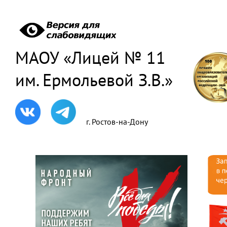
МАОУ «Лицей № 11
им. Ермольевой З.В.»
г. Ростов-на-Дону