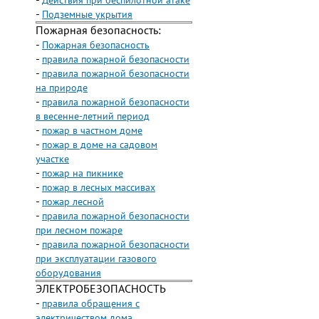
-
Действия при беспилотной атаке
-
Подземные укрытия
Пожарная безопасность:
-
Пожарная безопасность
-
правила пожарной безопасности
-
правила пожарной безопасности
на природе
-
правила пожарной безопасности
в весенне-летний период
-
пожар в частном доме
-
пожар в доме на садовом
участке
-
пожар на пикнике
-
пожар в лесных массивах
-
пожар лесной
-
правила пожарной безопасности
при лесном пожаре
-
правила пожарной безопасности
при эксплуатации газового
оборудования
ЭЛЕКТРОБЕЗОПАСНОСТЬ
-
правила обращения с
электричеством дома