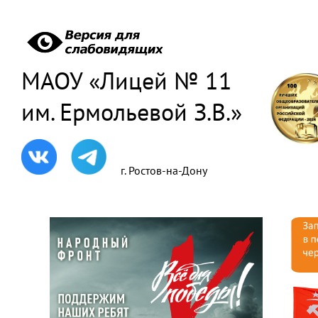
МАОУ «Лицей № 11
им. Ермольевой З.В.»
г. Ростов-на-Дону