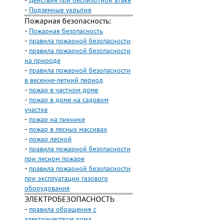
-
Действия при беспилотной атаке
-
Подземные укрытия
Пожарная безопасность:
-
Пожарная безопасность
-
правила пожарной безопасности
-
правила пожарной безопасности
на природе
-
правила пожарной безопасности
в весенне-летний период
-
пожар в частном доме
-
пожар в доме на садовом
участке
-
пожар на пикнике
-
пожар в лесных массивах
-
пожар лесной
-
правила пожарной безопасности
при лесном пожаре
-
правила пожарной безопасности
при эксплуатации газового
оборудования
ЭЛЕКТРОБЕЗОПАСНОСТЬ
-
правила обращения с
электричеством дома