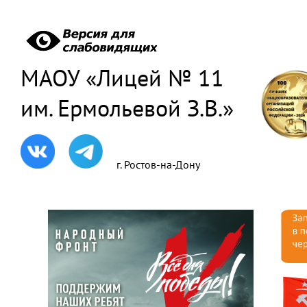
МАОУ «Лицей № 11
им. Ермольевой З.В.»
г. Ростов-на-Дону