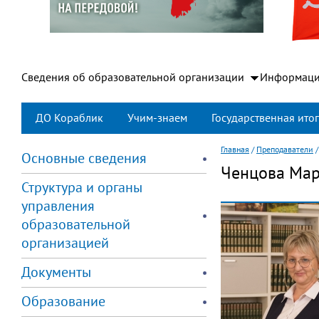
Сведения об образовательной организации
Информаци
ДО Кораблик
Учим-знаем
Государственная итог
Главная
/
Преподаватели
Основные сведения
Ченцова Ма
Структура и органы
управления
образовательной
организацией
Документы
Образование