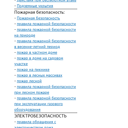
-
Действия при беспилотной атаке
-
Подземные укрытия
Пожарная безопасность:
-
Пожарная безопасность
-
правила пожарной безопасности
-
правила пожарной безопасности
на природе
-
правила пожарной безопасности
в весенне-летний период
-
пожар в частном доме
-
пожар в доме на садовом
участке
-
пожар на пикнике
-
пожар в лесных массивах
-
пожар лесной
-
правила пожарной безопасности
при лесном пожаре
-
правила пожарной безопасности
при эксплуатации газового
оборудования
ЭЛЕКТРОБЕЗОПАСНОСТЬ
-
правила обращения с
электричеством дома