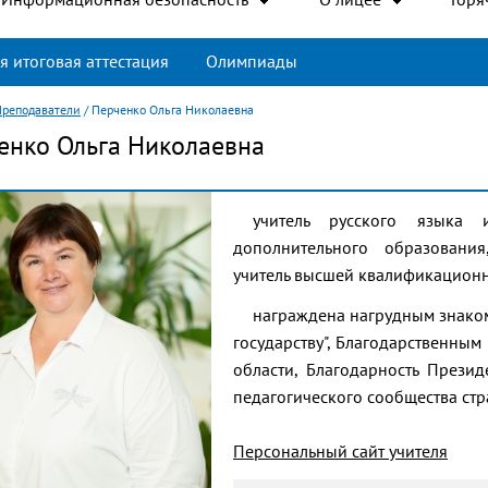
я итоговая аттестация
Олимпиады
Преподаватели
/
Перченко Ольга Николаевна
енко Ольга Николаевна
учитель русского языка и
дополнительного образования
учитель высшей квалификацион
награждена нагрудным знаком
государству", Благодарственны
области, Благодарность Прези
педагогического сообщества стр
Персональный сайт учителя