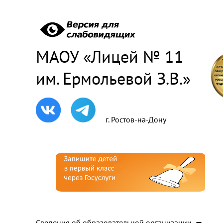
МАОУ «Лицей № 11
им. Ермольевой З.В.»
г. Ростов-на-Дону
Сведения об образовательной организации