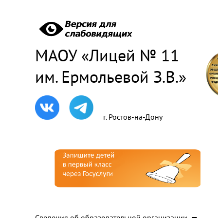
МАОУ «Лицей № 11
им. Ермольевой З.В.»
г. Ростов-на-Дону
Сведения об образовательной организации