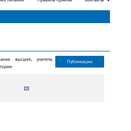
вание высшее, учитель
Публикации
гории