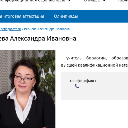
я итоговая аттестация
Олимпиады
Преподаватели
/
Рябцева Александра Ивановна
ева Александра Ивановна
учитель биологии, образо
высшей квалификационной кате
телефон/факс: