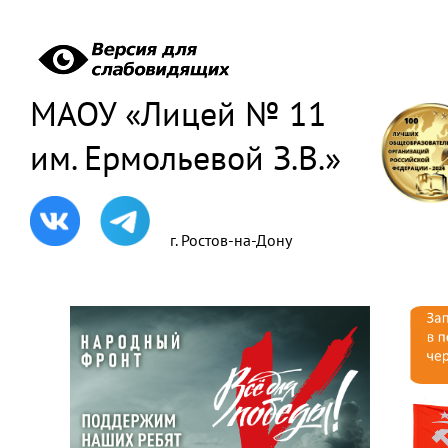
МАОУ «Лицей № 11
им. Ермольевой З.В.»
г. Ростов-на-Дону