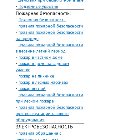
-
Действия при беспилотной атаке
-
Подземные укрытия
Пожарная безопасность:
-
Пожарная безопасность
-
правила пожарной безопасности
-
правила пожарной безопасности
на природе
-
правила пожарной безопасности
в весенне-летний период
-
пожар в частном доме
-
пожар в доме на садовом
участке
-
пожар на пикнике
-
пожар в лесных массивах
-
пожар лесной
-
правила пожарной безопасности
при лесном пожаре
-
правила пожарной безопасности
при эксплуатации газового
оборудования
ЭЛЕКТРОБЕЗОПАСНОСТЬ
-
правила обращения с
электричеством дома