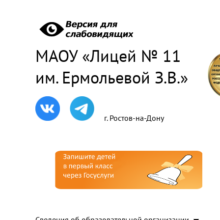
МАОУ «Лицей № 11
им. Ермольевой З.В.»
г. Ростов-на-Дону
Сведения об образовательной организации