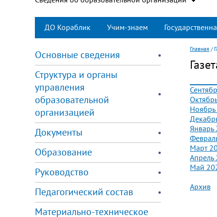
ДО Кораблик
Учим-знаем
Государственна
Главная
/
Г
Основные сведения
Газе
Структура и органы
управления
Сентябр
образовательной
Октябр
Ноябрь
организацией
Декабр
Январь
Документы
Феврал
Март 2
Образование
Апрель
Май 20
Руководство
Архив
Педагогический состав
Материально-техническое