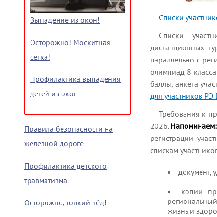
Списки участни
Выпадение из окон!
Списки участ
Осторожно! Москитная
дистанционных тур
сетка!
параллельно с рег
олимпиад 8 класса
Профилактика выпадения
баллы, анкета уча
детей из окон
для участников РЭ
Требования к п
2026.
Напоминаем: 
Правила безопасности на
регистрации учас
железной дороге
спискам участнико
Профилактика детского
документ, 
травматизма
копии пр
региональный 
Осторожно, тонкий лёд!
жизнь и здоро