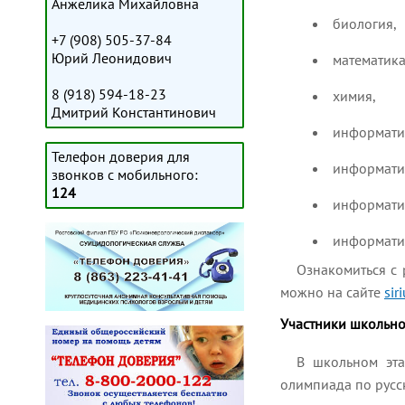
Анжелика Михайловна
биология,
+7 (908) 505-37-84
Юрий Леонидович
математика
8 (918) 594-18-23
химия,
Дмитрий Константинович
информатик
Телефон доверия для
информати
звонков с мобильного:
124
информатик
информатик
Ознакомиться с 
можно на сайте
sir
Участники школьно
В школьном эта
олимпиада по русск