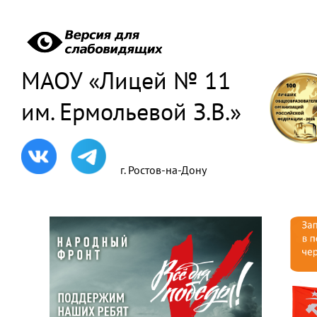
МАОУ «Лицей № 11
им. Ермольевой З.В.»
г. Ростов-на-Дону