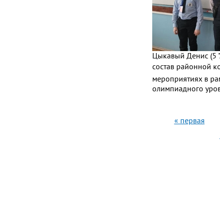
Цыкавый Денис (5 "
состав районной к
мероприятиях в рам
олимпиадного уров
Страни
« первая