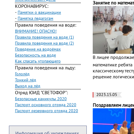
Занятие по матема
КОРОНАВИРУС:
-
Памятки о вакцинации
-
Памятка педагогам
Правила поведения на воде:
ВНИМАНИЕ! ОПАСНО!
Правила поведения на воде (1)
Правила поведения на воде (2)
Поведение на водоёмах
Безопасность на воде
В лицее продолжает
Как спасать утопающего
математике ребята 
Правила поведения на льду:
классическому тест
Гололёд
решение логически
Тонкий лёд
Выход на лёд
Отряд ЮИД "СВЕТОФОР":
2023.15.05
Безопасные каникулы 2020
Паспорт основного отряда 2020
Поздравляем лицеи
Паспорт резервного отряда 2020
Информация об учреждениях