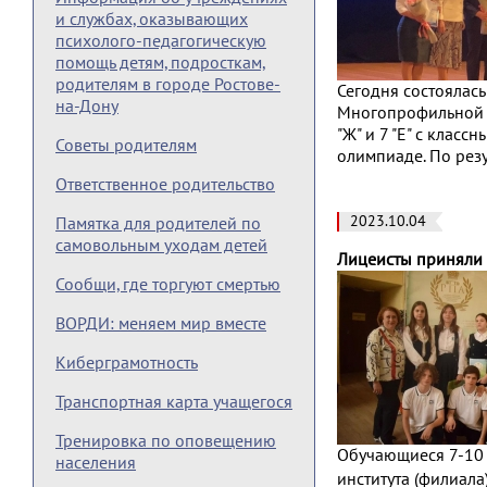
и службах, оказывающих
психолого-педагогическую
помощь детям, подросткам,
родителям в городе Ростове-
Сегодня состоялас
на-Дону
Многопрофильной и
"Ж" и 7 "Е" с клас
Советы родителям
олимпиаде. По рез
Ответственное родительство
2023.10.04
Памятка для родителей по
самовольным уходам детей
Лицеисты приняли 
Сообщи, где торгуют смертью
ВОРДИ: меняем мир вместе
Киберграмотность
Транспортная карта учащегося
Тренировка по оповещению
Обучающиеся 7-10 
населения
института (филиала