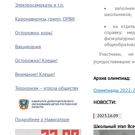
Электросамокаты и т.п.
заполне
школьников;
Коронавирусы, грипп, ОРВИ
на отдел
справку: ме
Осторожно, корь!
физкультурн
общеобразова
Вакцинация
Участники, н
Осторожно! Клещи!
(предоставившие н
Внимание! Клещи!
Архив олимпиад:
Терроризм – угроза обществу
Олимпиады 2022-
НОВОСТИ:
2023.16.09
Подробнее о Навигаторе
Школьный этап Все