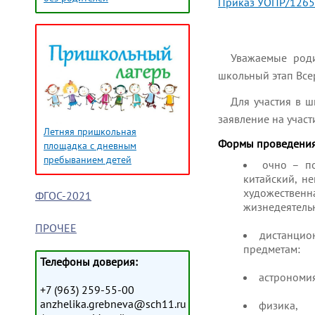
Приказ УОПР/1265 
Уважаемые род
школьный этап Все
Для участия в 
заявление на учас
Летняя пришкольная
Формы проведения
площадка с дневным
пребыванием детей
очно – по
китайский, не
художествен
ФГОС-2021
жизнедеятельн
ПРОЧЕЕ
дистанцио
предметам:
Телефоны доверия:
астрономия
+7 (963) 259-55-00
anzhelika.grebneva@sch11.ru
физика,