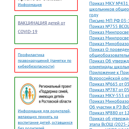
Приказ МКУ №431 о
Информация
школьников общео
году
Письмо МП РФ 03-1
ВАКЦИНАЦИЯ детей от
Приказ №755 ВСО
COVID-19
Приказ Минпросве
Приказ Минпросве
Приказ Минобразо
Приказ О проведен
Профилактика
общеобразовательн
правонарушений (памятки по
Приказ Об утвержд
кибербезопасности)
олимпиады школьн
Приложение к Прик
Всероссийской оли
Приказ №665 от 0
Приказ №787 от 0
Приказ МКУ-553 о
Приказ Минобразо
Об участии в РЭ В
Информация для родителей,
Приказ №880 от 12
желающих принять на
Приказ об утвержд
воспитание детей, оставшихся
этапа ВсОШ (2025-
без родителей