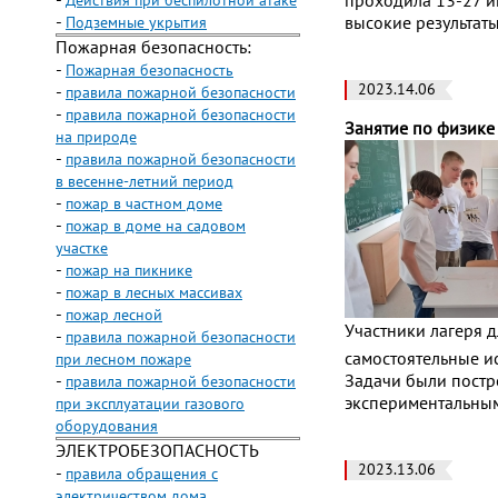
-
Действия при беспилотной атаке
проходила 13-27 и
-
Подземные укрытия
высокие результат
Пожарная безопасность:
-
Пожарная безопасность
2023.14.06
-
правила пожарной безопасности
-
правила пожарной безопасности
Занятие по физике
на природе
-
правила пожарной безопасности
в весенне-летний период
-
пожар в частном доме
-
пожар в доме на садовом
участке
-
пожар на пикнике
-
пожар в лесных массивах
-
пожар лесной
Участники лагеря д
-
правила пожарной безопасности
самостоятельные и
при лесном пожаре
-
Задачи были постро
правила пожарной безопасности
экспериментальным
при эксплуатации газового
оборудования
ЭЛЕКТРОБЕЗОПАСНОСТЬ
2023.13.06
-
правила обращения с
электричеством дома