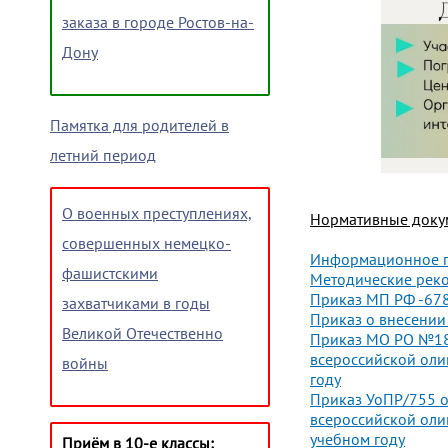
заказа в городе Ростов-на-
Дону
Памятка для родителей в
летний период
О военных преступлениях,
Нормативные доку
совершенных немецко-
Информационное п
фашистскими
Методические рек
Приказ МП РФ -678
захватчиками в годы
Приказ о внесении
Великой Отечественно
Приказ МО РО №180
всероссийской оли
войны
году
Приказ УоПР/755 о
всероссийской оли
учебном году
Приём в 10-е классы: