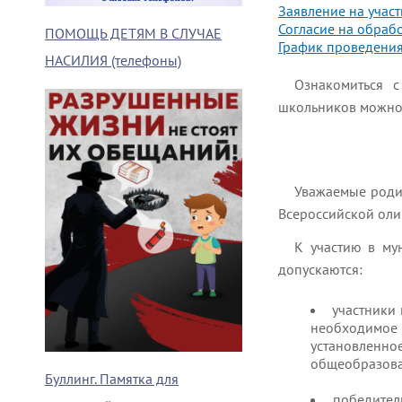
Заявление на учас
Согласие на обраб
ПОМОЩЬ ДЕТЯМ В СЛУЧАЕ
График проведения
НАСИЛИЯ (телефоны)
Ознакомиться 
школьников можн
Уважаемые роди
Всероссийской ол
К участию в му
допускаются:
участники 
необходимое
установлен
общеобразоват
Буллинг. Памятка для
победител