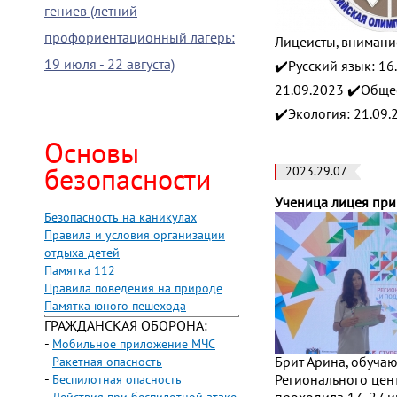
гениев (летний
профориентационный лагерь:
Лицеисты, внимани
19 июля - 22 августа)
✔️Русский язык: 16
21.09.2023 ✔️Общес
✔️Экология: 21.09
Основы
безопасности
2023.29.07
Ученица лицея прин
Безопасность на каникулах
Правила и условия организации
отдыха детей
Памятка 112
Правила поведения на природе
Памятка юного пешехода
ГРАЖДАНСКАЯ ОБОРОНА:
-
Мобильное приложение МЧС
-
Ракетная опасность
Брит Арина, обучаю
-
Беспилотная опасность
Регионального цент