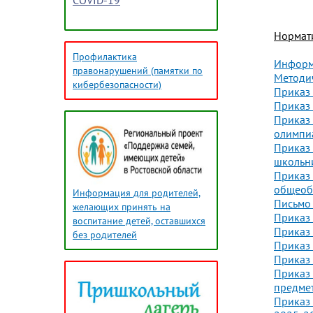
COVID-19
Нормат
Профилактика
Информ
правонарушений (памятки по
Методи
кибербезопасности)
Приказ
Приказ
Приказ 
олимпиа
Приказ 
школьни
Приказ
общеоб
Информация для родителей,
Письмо 
желающих принять на
Приказ
воспитание детей, оставшихся
Приказ
без родителей
Приказ
Приказ
Приказ
предмет
Приказ 