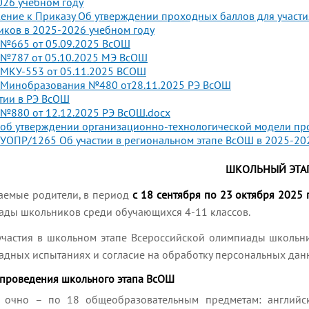
026 учебном году
ние к Приказу Об утверждении проходных баллов для участи
ков в 2025-2026 учебном году
 №665 от 05.09.2025 ВсОШ
 №787 от 05.10.2025 МЭ ВсОШ
 МКУ-553 от 05.11.2025 ВСОШ
 Минобразования №480 от28.11.2025 РЭ ВсОШ
тии в РЭ ВсОШ
№880 от 12.12.2025 РЭ ВсОШ.docx
об утверждении организационно-технологической модели про
УОПР/1265 Об участии в региональном этапе ВсОШ в 2025-20
ШКОЛЬНЫЙ ЭТА
аемые родители, в период
с 18 сентября по 23 октября 2025 
ады школьников среди обучающихся 4-11 классов.
участия в школьном этапе Всероссийской олимпиады школьни
дных испытаниях и согласие на обработку персональных дан
проведения школьного этапа ВсОШ
очно – по 18 общеобразовательным предметам: английски