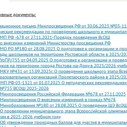
ивные документы:
ационное письмо Минпросвещения РФ от 30.06.2023 №03-1
ческие рекомендации по проведению школьного и муниципал
 МП РФ -678 от 27.11.2021-Порядок проведения ВсОШ
 о внесении изменений Министерства просвещения РФ
МО РО №180 от 28.08.2025 О подготовке к организации и пр
ды школьников на территории Ростовской области в 2025/20
УоПР/755 от 04.09.2025 О подготовке к организации и пров
ков на территории города Ростова-на-Дону в 2025/2026 учеб
 МКУ №431 от 15.09.2025г. О проведении школьного этапа В
разовательных организаций Пролетарского района в 2025/20
МП РФ 03-1321 от 01.07.2025 О методических рекомендациях
 №755 ВСОШ 2025-2026
 Минпросвещения Российской Федерации №678 от 27.11.2025
 Минпросвещения О внесении изменений в приказ №678
 Минобразования №180 от 28.08.2025 О проведении ШЭ ВсО
 О проведении муниципального этапа Всероссийской олимпи
ам в 2025-2026 учебном году
Об утверждении проходных баллов для участия в муниципаль