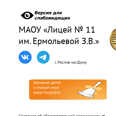
МАОУ «Лицей № 11
им. Ермольевой З.В.»
г. Ростов-на-Дону
Сведения об образовательной организации