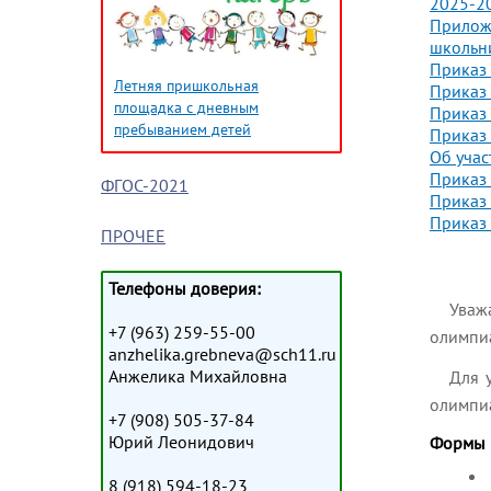
2025-2
Приложе
школьни
Приказ
Летняя пришкольная
Приказ
площадка с дневным
Приказ
пребыванием детей
Приказ
Об учас
Приказ 
ФГОС-2021
Приказ 
Приказ 
ПРОЧЕЕ
Телефоны доверия:
Уваж
+7 (963) 259-55-00
олимпи
anzhelika.grebneva@sch11.ru
Анжелика Михайловна
Для 
олимпиа
+7 (908) 505-37-84
Юрий Леонидович
Формы 
8 (918) 594-18-23